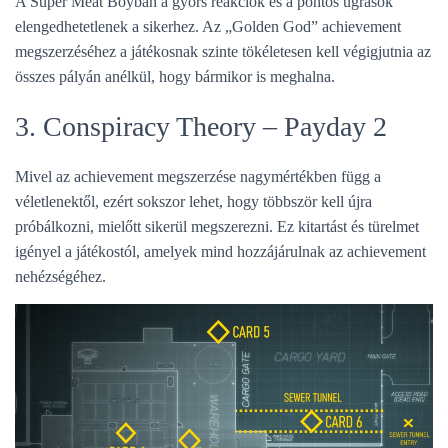
A Super Meat Boyban a gyors reakciók és a pontos ugrások
elengedhetetlenek a sikerhez. Az „Golden God” achievement
megszerzéséhez a játékosnak szinte tökéletesen kell végigjutnia az
összes pályán anélkül, hogy bármikor is meghalna.
3. Conspiracy Theory – Payday 2
Mivel az achievement megszerzése nagymértékben függ a
véletlenektől, ezért sokszor lehet, hogy többször kell újra
próbálkozni, mielőtt sikerül megszerezni. Ez kitartást és türelmet
igényel a játékostól, amelyek mind hozzájárulnak az achievement
nehézségéhez.