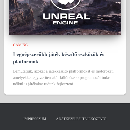
GAMING
Legnépszerűbb játék készítő eszközök és
platformok
Bemutatjuk, azokat a játékkészítő platformokat és motorokat,
amelyekkel egyszerűen akár különösebb programozói tudás
nélkül is játékokat tudunk fejleszteni.
IMPRESSZUM
ADATKEZELÉSI TÁJÉKOZTATÓ