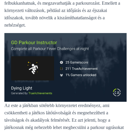
felbukkanhatnak, és megzavarhatják a parkourozást. Emellett a
környezeti változások, például az időjárás és az éjszakai
időszakok, tovább növelik a kiszámíthatatlanságot és a
nehézséget.
Az este a játékban sötétebb környezetet eredményez, ami
csökkentheti a játékos látótávolságát és megnehezítheti a
távolságok és akadályok felmérését. Ez azt jelenti, hogy a
játékosnak még nehezebb lehet megbecsülni a parkour ugrásokat