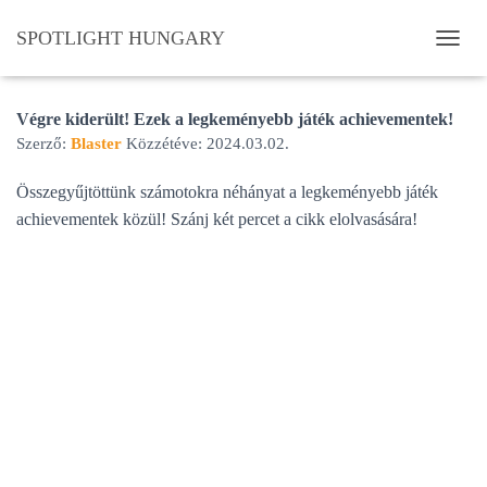
SPOTLIGHT HUNGARY
N
A
V
I
Végre kiderült! Ezek a legkeményebb játék achievementek!
G
Szerző:
Blaster
Közzétéve:
2024.03.02.
Á
C
Összegyűjtöttünk számotokra néhányat a legkeményebb játék
I
achievementek közül! Szánj két percet a cikk elolvasására!
Ó
B
E
-
/
K
I
K
A
P
C
S
O