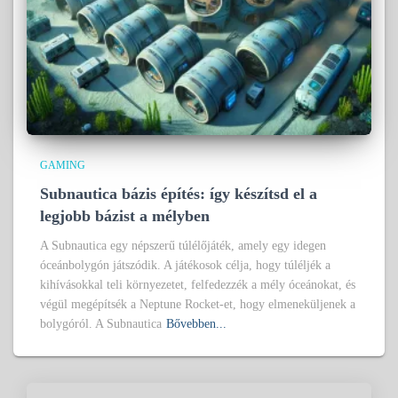
GAMING
Subnautica bázis építés: így készítsd el a
legjobb bázist a mélyben
A Subnautica egy népszerű túlélőjáték, amely egy idegen
óceánbolygón játszódik. A játékosok célja, hogy túléljék a
kihívásokkal teli környezetet, felfedezzék a mély óceánokat, és
végül megépítsék a Neptune Rocket-et, hogy elmeneküljenek a
bolygóról. A Subnautica
Bővebben...