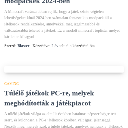
modpackek 2024-ben
A Minecraft varázsa abban rejlik, hogy a játék szinte végtelen
lehetőségeket kínál.2024-ben számtalan fantasztikus modpack áll a
játékosok rendelkezésére, amelyekkel még izgalmasabbá és
változatosabbá teheted a játékot. Ez a modolt minecraft toplista, melyet
kár lenne kihagyni.
Szerző:
Blaster
| Közzétéve:
2 év
telt el a közzététel óta
GAMING
Túlélő játékok PC-re, melyek
meghódították a játékpiacot
A túlélő játékok világa az elmúlt években hatalmas népszerűségre tett
szert, és különösen a PC-s játékosok körében vált igazi jelenséggé.
Nézzük meg, melyek azok a túlélő játékok, amelyek nemcsak a játékosok