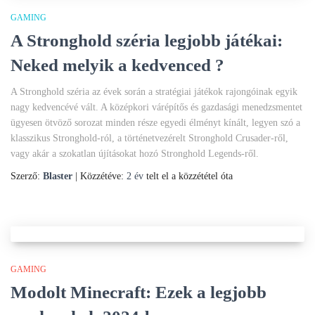
GAMING
A Stronghold széria legjobb játékai:
Neked melyik a kedvenced ?
A Stronghold széria az évek során a stratégiai játékok rajongóinak egyik
nagy kedvencévé vált. A középkori várépítős és gazdasági menedzsmentet
ügyesen ötvöző sorozat minden része egyedi élményt kínált, legyen szó a
klasszikus Stronghold-ról, a történetvezérelt Stronghold Crusader-ről,
vagy akár a szokatlan újításokat hozó Stronghold Legends-ről.
Szerző:
Blaster
| Közzétéve:
2 év
telt el a közzététel óta
GAMING
Modolt Minecraft: Ezek a legjobb