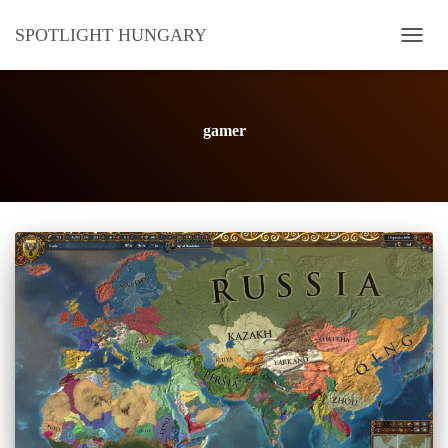
SPOTLIGHT HUNGARY
NAVI
BE-/K
gamer