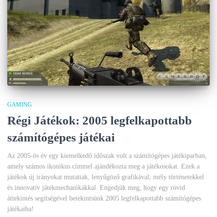
GAMING
Régi Játékok: 2005 legfelkapottabb
számítógépes játékai
Az 2005-ös év egy kiemelkedő időszak volt a számítógépes játékiparban,
amely számos ikonikus címmel ajándékozta meg a játékosokat. Ezek a
játékok új irányokat mutattak, lenyűgöző grafikával, mély történetekkel
és innovatív játékmechanikákkal. Engedjük meg, hogy egy rövid
áttekintés segítségével betekintsünk 2005 legfelkapottabb számítógépes
játékaiba!