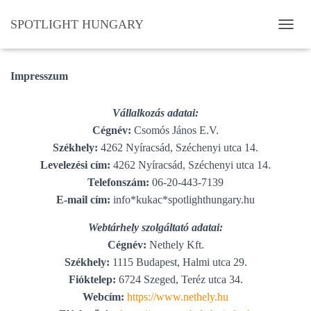
SPOTLIGHT HUNGARY
N
A
V
I
Impresszum
G
Á
Vállalkozás adatai:
C
I
Cégnév:
Csomós János E.V.
Ó
Székhely:
4262 Nyíracsád, Széchenyi utca 14.
B
Levelezési cím:
4262 Nyíracsád, Széchenyi utca 14.
E
-
Telefonszám:
06-20-443-7139
/
E-mail cím:
info*kukac*spotlighthungary.hu
K
I
Webtárhely szolgáltató adatai:
K
Cégnév:
Nethely Kft.
A
P
Székhely:
1115 Budapest, Halmi utca 29.
C
Fióktelep:
6724 Szeged, Teréz utca 34.
S
Webcím:
https://www.nethely.hu
O