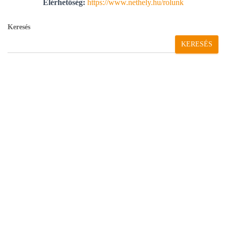
L
Elérhetőség:
https://www.nethely.hu/rolunk
Á
S
Keresés
A
KERESÉS