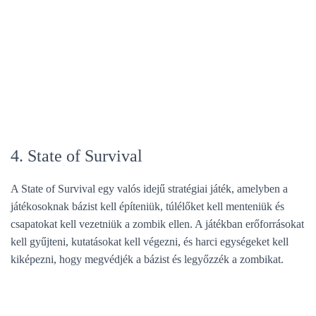
4. State of Survival
A State of Survival egy valós idejű stratégiai játék, amelyben a
játékosoknak bázist kell építeniük, túlélőket kell menteniük és
csapatokat kell vezetniük a zombik ellen. A játékban erőforrásokat
kell gyűjteni, kutatásokat kell végezni, és harci egységeket kell
kiképezni, hogy megvédjék a bázist és legyőzzék a zombikat.