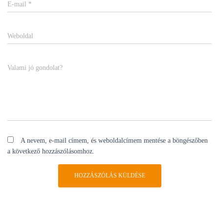
E-mail
*
Weboldal
Valami jó gondolat?
A nevem, e-mail címem, és weboldalcímem mentése a böngészőben
a következő hozzászólásomhoz.