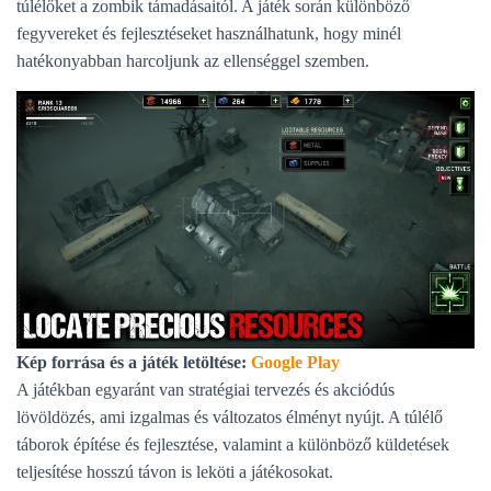
túlélőket a zombik támadásaitól. A játék során különböző
fegyvereket és fejlesztéseket használhatunk, hogy minél
hatékonyabban harcoljunk az ellenséggel szemben.
Kép forrása és a játék letöltése:
Google Play
A játékban egyaránt van stratégiai tervezés és akciódús
lövöldözés, ami izgalmas és változatos élményt nyújt. A túlélő
táborok építése és fejlesztése, valamint a különböző küldetések
teljesítése hosszú távon is leköti a játékosokat.