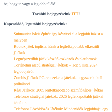
be, hogy te vagy a legjobb túlélő!
További bejegyzéseink
ITT
!
Kapcsolódó, legutóbbi bejegyzéseink:
Subnautica bázis építés: így készítsd el a legjobb bázist a
mélyben
Roblox játék toplista: Ezek a legfelkapottabb elkészült
játékok
Legnépszerűbb játék készítő eszközök és platformok
Történelmi alapú stratégiai játékok – Top 5 lista 2024
legjobbjairól
Zombis játékok PC-re: ezeket a játékokat egyszer ki kell
próbálnod
Régi Játékok: 2005 legfelkapottabb számítógépes játékai
Telefonos stratégiai játékok: 2026 legfelkapottabb játékai
telefonra
Telefonos Lövöldözős Játékok: Mindenidők legjobbajai egy