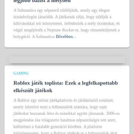
legjobb bázist a mélyben
A Subnautica egy népszerű túlélőjáték, amely egy idegen
óceánbolygón játszódik. A játékosok célja, hogy túléljék a
kihívásokkal teli környezetet, felfedezzék a mély óceánokat, és
végül megépítsék a Neptune Rocket-et, hogy elmeneküljenek a
bolygóról. A Subnautica
Bővebben...
GAMING
Roblox játék toplista: Ezek a legfelkapottabb
elkészült játékok
A Roblox egy online játékplatform és játékkészítő rendszer,
amely lehetővé teszi a felhasználók számára, hogy saját
játékokat hozzanak létre és másokkal együtt játszanak. 2006-os
megjelenése óta világszerte hatalmas népszerűségre tett szert,
különösen a fiatalabb generáció körében. A platform
különlegessége, hogy a Roblox játékok-at a felhasználók által