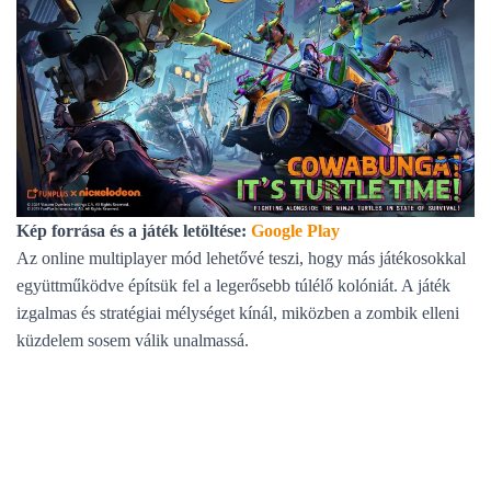
Kép forrása és a játék letöltése:
Google Play
Az online multiplayer mód lehetővé teszi, hogy más játékosokkal
együttműködve építsük fel a legerősebb túlélő kolóniát. A játék
izgalmas és stratégiai mélységet kínál, miközben a zombik elleni
küzdelem sosem válik unalmassá.