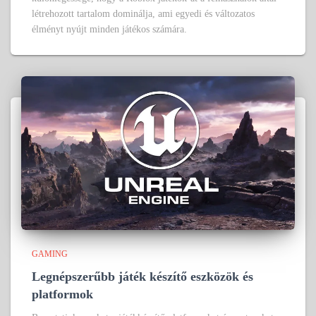
létrehozott tartalom dominálja, ami egyedi és változatos
élményt nyújt minden játékos számára.
GAMING
Legnépszerűbb játék készítő eszközök és
platformok