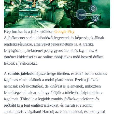
Kép forrása és a játék letöltése:
Google Play
A játékmenet során különböző fegyverek és képességek állnak
rendelkezésünkre, amelyeket fejleszthetünk is. A grafika
lenyűgöző, a játékmenet pedig gyors ütemű és izgalmas. A
történet küldetései és az online többjátékos mód hosszú órákra
lekötik a játékosokat.
A
zombis játékok
népszerűsége töretlen, és 2024-ben is számos
izgalmas címet találunk a mobil platformon. Ezek a játékok
nemcsak szórakoztatóak, de kihívást is jelentenek, miközben
lehetőséget adnak arra, hogy átéljük a túlélésért folytatott harc
izgalmait. Töltsd le a legjobb zombis játékok-at telefonra és
próbáld ki a fent említett játékokat, és merülj el a zombi
apokalipszis világában! Harcolj az élőhalottakkal, és bizonyítsd