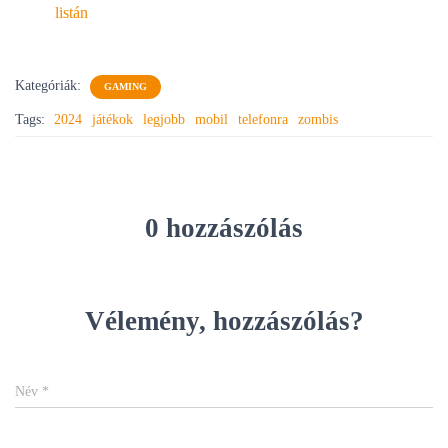
listán
Kategóriák:
GAMING
Tags:
2024
játékok
legjobb
mobil
telefonra
zombis
0 hozzászólás
Vélemény, hozzászólás?
Név
*