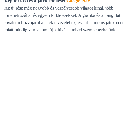
Kép forrása és a játék letöltése:
Google Play
Az új rész még nagyobb és veszélyesebb világot kínál, több
történeti szállal és egyedi küldetésekkel. A grafika és a hangulat
kiválóan hozzájárul a játék élvezetéhez, és a dinamikus játékmenet
miatt mindig van valami új kihívás, amivel szembenézhetünk.