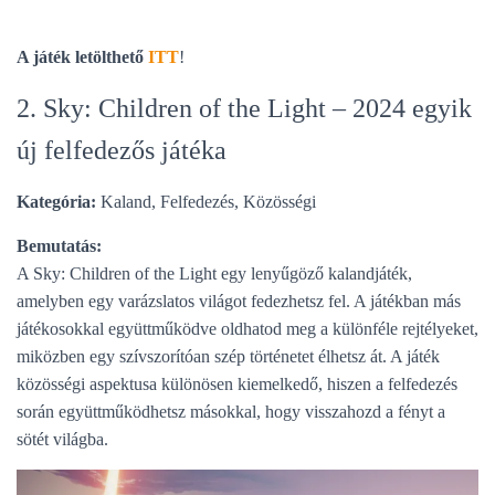
A játék letölthető
ITT
!
2. Sky: Children of the Light – 2024 egyik
új felfedezős játéka
Kategória:
Kaland, Felfedezés, Közösségi
Bemutatás:
A Sky: Children of the Light egy lenyűgöző kalandjáték,
amelyben egy varázslatos világot fedezhetsz fel. A játékban más
játékosokkal együttműködve oldhatod meg a különféle rejtélyeket,
miközben egy szívszorítóan szép történetet élhetsz át. A játék
közösségi aspektusa különösen kiemelkedő, hiszen a felfedezés
során együttműködhetsz másokkal, hogy visszahozd a fényt a
sötét világba.