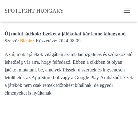
SPOTLIGHT HUNGARY
N
A
V
I
Új mobil játékok: Ezeket a játékokat kár lenne kihagynod
G
Szerző:
Blaster
Közzétéve:
2024.08.09.
Á
C
Az új mobil játékok világában számtalan izgalmas és szórakoztató
I
lehetőség vár arra, hogy felfedezd. Ebben a cikkben öt olyan
Ó
B
játékot mutatunk be, amelyek frissek, újszerűek és ingyenesen
E
letölthetők az App Store-ból vagy a Google Play Áruházból. Ezek
-
a játékok nem csak remek időtöltést kínálnak, de egyedi
/
K
élményeket is nyújtanak.
I
K
A
P
C
S
O