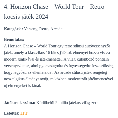
4. Horizon Chase – World Tour – Retro
kocsis játék 2024
Kategória:
Verseny, Retro, Arcade
Bemutatás:
A Horizon Chase – World Tour egy retro stílusú autóversenyzős
játék, amely a klasszikus 16 bites játékok élményét hozza vissza
modern grafikával és játékmenettel. A világ különböző pontjain
versenyezhetsz, ahol gyorsaságodra és ügyességedre lesz szükség,
hogy legyőzd az ellenfeleidet. Az arcade stílusú játék rengeteg
nosztalgikus élményt nyújt, miközben modernizált játékmenetével
új élményeket is kínál.
Játékosok száma:
Körülbelül 5 millió játékos világszerte
Letöltés:
ITT