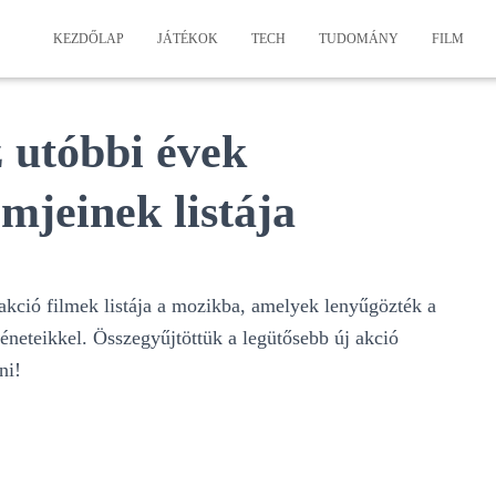
KEZDŐLAP
JÁTÉKOK
TECH
TUDOMÁNY
FILM
z utóbbi évek
lmjeinek listája
akció filmek listája a mozikba, amelyek lenyűgözték a
téneteikkel. Összegyűjtöttük a legütősebb új akció
ni!