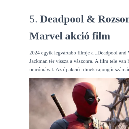
5.
Deadpool & Rozsom
Marvel akció film
2024 egyik legvártabb filmje a „Deadpool an
Jackman tér vissza a vászonra. A film tele van
öniróniával. Az új akció filmek rajongói számá