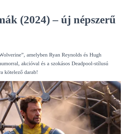
ák (2024) – új népszerű
d Wolverine”, amelyben Ryan Reynolds és Hugh
 humorral, akcióval és a szokásos Deadpool-stílusú
ra kötelező darab!