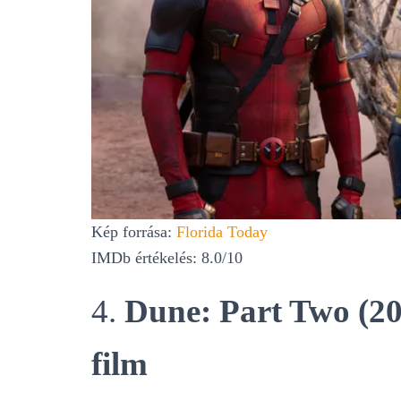
Kép forrása:
Florida Today
IMDb értékelés: 8.0/10
4.
Dune: Part Two (20
film