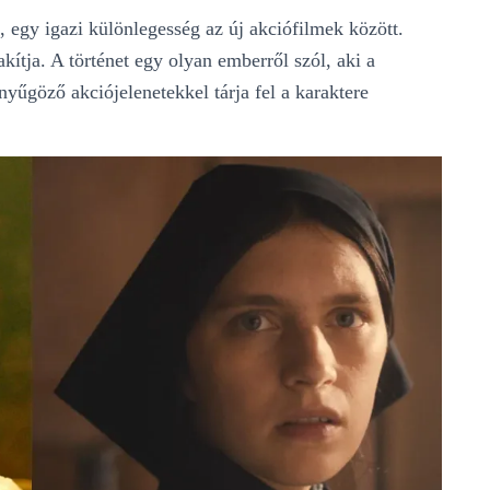
egy igazi különlegesség az új akciófilmek között.
akítja. A történet egy olyan emberről szól, aki a
nyűgöző akciójelenetekkel tárja fel a karaktere