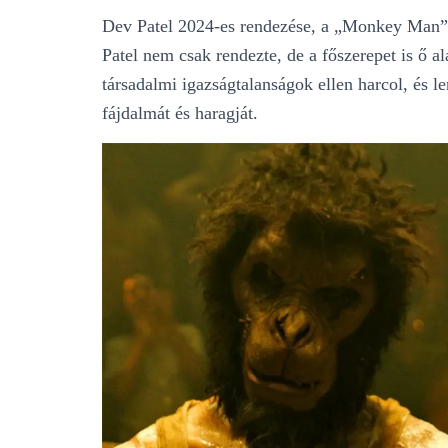
Dev Patel 2024-es rendezése, a „Monkey Man”, 
Patel nem csak rendezte, de a főszerepet is ő al
társadalmi igazságtalanságok ellen harcol, és le
fájdalmát és haragját.