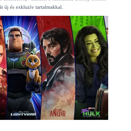
 új és exkluzív tartalmakkal​.