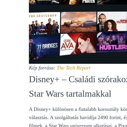
Kép forrása:
The Tech Report
Disney+ – Családi szórako
Star Wars tartalmakkal
A Disney+ különösen a fiatalabb korosztály kör
választás. A szolgáltatás havidíja 2490 forint, 
filmek, a Star Wars univerzum alkotásai, a Pix