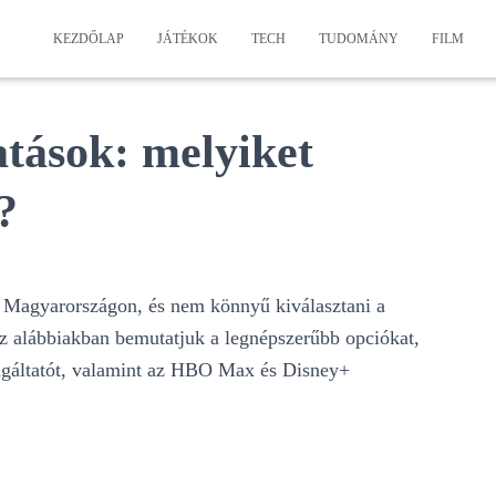
KEZDŐLAP
JÁTÉKOK
TECH
TUDOMÁNY
FILM
atások: melyiket
?
k Magyarországon, és nem könnyű kiválasztani a
Az alábbiakban bemutatjuk a legnépszerűbb opciókat,
olgáltatót, valamint az HBO Max és Disney+