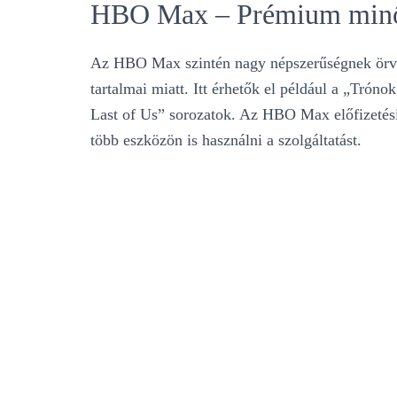
HBO Max – Prémium minős
Az HBO Max szintén nagy népszerűségnek örve
tartalmai miatt. Itt érhetők el például a „Trón
Last of Us” sorozatok. Az HBO Max előfizetési 
több eszközön is használni a szolgáltatást​.