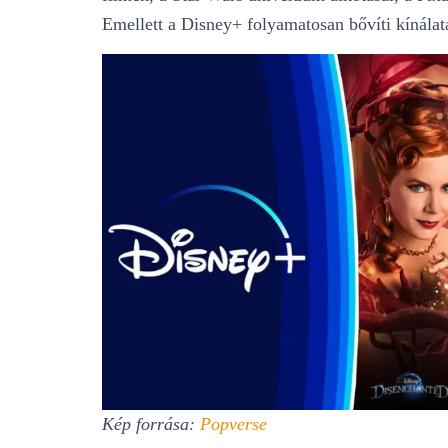
Emellett a Disney+ folyamatosan bővíti kínálatát
Kép forrása:
Popverse