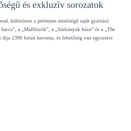
égű és exkluzív sorozatok
nd, különösen a prémium minőségű saját gyártású
ok harca”, a „Maffiózók”, a „Sárkányok háza” és a „The
díja 2390 forint havonta, és lehetőség van egyszerre