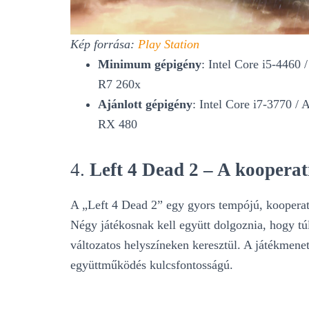
Kép forrása:
Play Station
Minimum gépigény
: Intel Core i5-44
R7 260x
Ajánlott gépigény
: Intel Core i7-3770
RX 480
4.
Left 4 Dead 2 – A kooperat
A „Left 4 Dead 2” egy gyors tempójú, kooperatív
Négy játékosnak kell együtt dolgoznia, hogy túl
változatos helyszíneken keresztül. A játékmenet
együttműködés kulcsfontosságú.