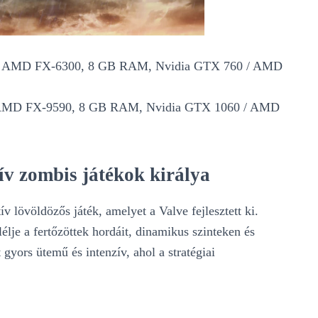
60 / AMD FX-6300, 8 GB RAM, Nvidia GTX 760 / AMD
 / AMD FX-9590, 8 GB RAM, Nvidia GTX 1060 / AMD
ív zombis játékok királya
 lövöldözős játék, amelyet a Valve fejlesztett ki.
élje a fertőzöttek hordáit, dinamikus szinteken és
 gyors ütemű és intenzív, ahol a stratégiai