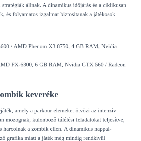
i stratégiák állnak. A dinamikus időjárás és a ciklikusan
, és folyamatos izgalmat biztosítanak a játékosok
 E6600 / AMD Phenom X3 8750, 4 GB RAM, Nvidia
 / AMD FX-6300, 6 GB RAM, Nvidia GTX 560 / Radeon
zombik keveréke
rjáték, amely a parkour elemeket ötvözi az intenzív
n mozognak, különböző túlélési feladatokat teljesítve,
és harcolnak a zombik ellen. A dinamikus nappal-
öző grafika miatt a játék még mindig rendkívül