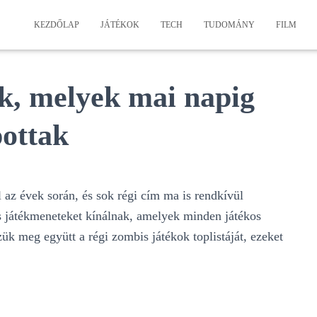
KEZDŐLAP
JÁTÉKOK
TECH
TUDOMÁNY
FILM
k, melyek mai napig
pottak
l az évek során, és sok régi cím ma is rendkívül
és játékmeneteket kínálnak, amelyek minden játékos
ük meg együtt a régi zombis játékok toplistáját, ezeket