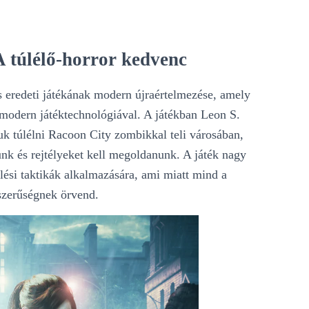
A túlélő-horror kedvenc
eredeti játékának modern újraértelmezése, amely
a modern játéktechnológiával. A játékban Leon S.
k túlélni Racoon City zombikkal teli városában,
ünk és rejtélyeket kell megoldanunk. A játék nagy
élési taktikák alkalmazására, ami miatt mind a
szerűségnek örvend.