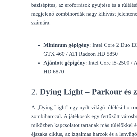
bázisépítés, az erőforrások gyűjtése és a túlélés
megjelenő zombihordák nagy kihívást jelentenek
számára.
Minimum gépigény
: Intel Core 2 Duo
GTX 460 / ATI Radeon HD 5850
Ajánlott gépigény
: Intel Core i5-2500
HD 6870
2.
Dying Light – Parkour és 
A „Dying Light” egy nyílt világú túlélési horro
zombiharccal. A játékosok egy fertőzött városba
miközben kapcsolatot tartanak más túlélőkkel 
éjszaka ciklus, az izgalmas harcok és a lenyűg