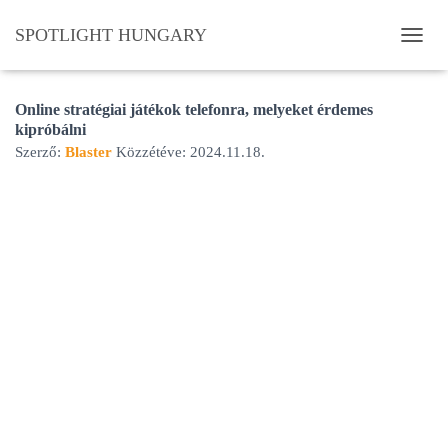
SPOTLIGHT HUNGARY
N
A
V
I
Online stratégiai játékok telefonra, melyeket érdemes
G
kipróbálni
Á
Szerző:
Blaster
Közzétéve:
2024.11.18.
C
I
Ó
B
E
-
/
K
I
K
A
P
C
S
O