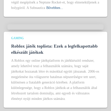
végül megépítsék a Neptune Rocket-et, hogy elmeneküljenek a
bolygóról. A Subnautica
Bővebben...
GAMING
Roblox játék toplista: Ezek a legfelkapottabb
elkészült játékok
A Roblox egy online játékplatform és játékkészítő rendszer,
amely lehetővé teszi a felhasználók számára, hogy saját
játékokat hozzanak létre és másokkal együtt játszanak. 2006-os
megjelenése óta világszerte hatalmas népszerűségre tett szert,
különösen a fiatalabb generáció körében. A platform
különlegessége, hogy a Roblox játékok-at a felhasználók által
létrehozott tartalom dominálja, ami egyedi és változatos
élményt nyújt minden játékos számára.