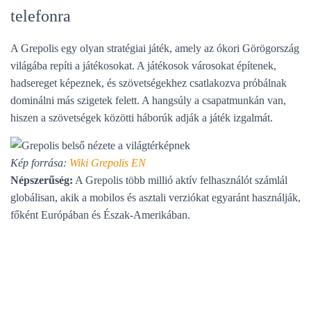
telefonra
A Grepolis egy olyan stratégiai játék, amely az ókori Görögország
világába repíti a játékosokat. A játékosok városokat építenek,
hadsereget képeznek, és szövetségekhez csatlakozva próbálnak
dominálni más szigetek felett. A hangsúly a csapatmunkán van,
hiszen a szövetségek közötti háborúk adják a játék izgalmát.
Kép forrása:
Wiki Grepolis EN
Népszerűség:
A Grepolis több millió aktív felhasználót számlál
globálisan, akik a mobilos és asztali verziókat egyaránt használják,
főként Európában és Észak-Amerikában.