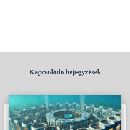
Kapcsolódó bejegyzések