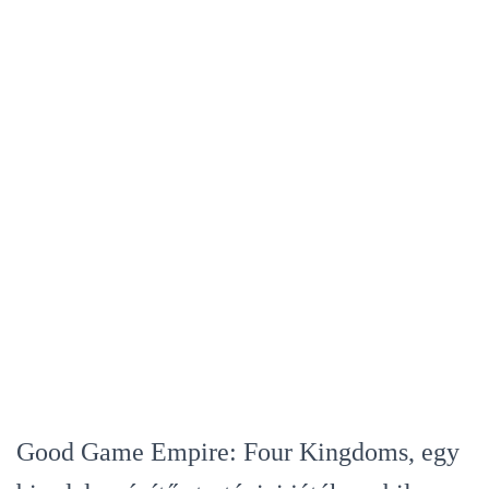
Good Game Empire: Four Kingdoms, egy