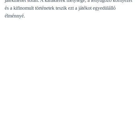
játékmenet során. A karakterek mélysége, a lenyűgöző környezet
és a kifinomult történetek teszik ezt a játékot egyedülálló
élménnyé.