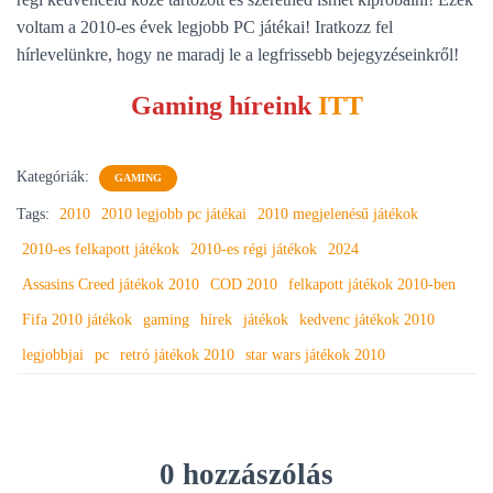
voltam a 2010-es évek legjobb PC játékai! Iratkozz fel
hírlevelünkre, hogy ne maradj le a legfrissebb bejegyzéseinkről!
Gaming híreink
ITT
Kategóriák:
GAMING
Tags:
2010
2010 legjobb pc játékai
2010 megjelenésű játékok
2010-es felkapott játékok
2010-es régi játékok
2024
Assasins Creed játékok 2010
COD 2010
felkapott játékok 2010-ben
Fifa 2010 játékok
gaming
hírek
játékok
kedvenc játékok 2010
legjobbjai
pc
retró játékok 2010
star wars játékok 2010
0 hozzászólás