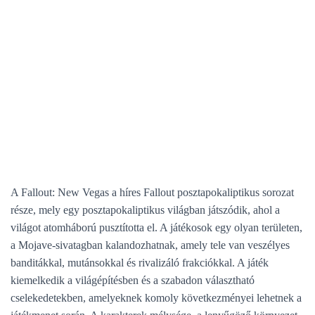
A Fallout: New Vegas a híres Fallout posztapokaliptikus sorozat
része, mely egy posztapokaliptikus világban játszódik, ahol a
világot atomháború pusztította el. A játékosok egy olyan területen,
a Mojave-sivatagban kalandozhatnak, amely tele van veszélyes
banditákkal, mutánsokkal és rivalizáló frakciókkal. A játék
kiemelkedik a világépítésben és a szabadon választható
cselekedetekben, amelyeknek komoly következményei lehetnek a