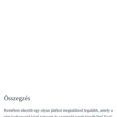
Összegzés
Remélem sikerült egy olyan játékot megtalálnod legalább, amely a
régi kedvenceid közé tartozott és szeretnéd ismét kipróbálni! Ezek