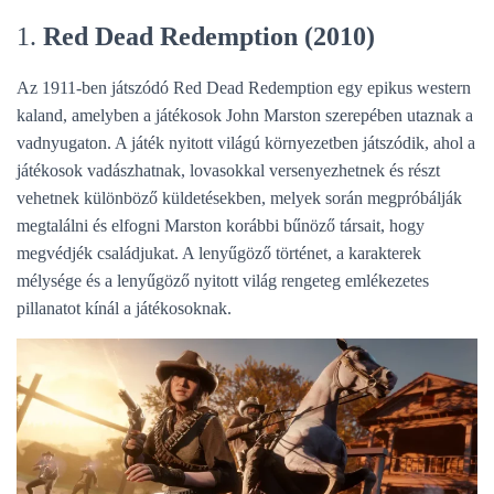
1.
Red Dead Redemption (2010)
Az 1911-ben játszódó Red Dead Redemption egy epikus western
kaland, amelyben a játékosok John Marston szerepében utaznak a
vadnyugaton. A játék nyitott világú környezetben játszódik, ahol a
játékosok vadászhatnak, lovasokkal versenyezhetnek és részt
vehetnek különböző küldetésekben, melyek során megpróbálják
megtalálni és elfogni Marston korábbi bűnöző társait, hogy
megvédjék családjukat. A lenyűgöző történet, a karakterek
mélysége és a lenyűgöző nyitott világ rengeteg emlékezetes
pillanatot kínál a játékosoknak.