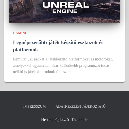
GAMING
Legnépszerűbb játék készítő eszközök és
platformok
Bemutatjuk, azokat a játékkészítő platformokat és motorokat,
amelyekkel egyszerűen akár különösebb programozói tudás
nélkül is játékokat tudunk fejleszteni.
IMPRESSZUM
ADATKEZELÉSI TÁJÉKOZTATÓ
Hestia | Fejlesztő:
ThemeIsle