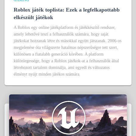
Roblox játék toplista: Ezek a legfelkapottabb
elkészült játékok
A Roblox egy online játékplatform és játékkészítő rendszer,
amely lehetővé teszi a felhasználók számára, hogy saját
játékokat hozzanak létre és másokkal együtt játszanak. 2006-os
megjelenése óta világszerte hatalmas népszerűségre tett szert,
különösen a fiatalabb generáció körében. A platform
különlegessége, hogy a Roblox játékok-at a felhasználók által
létrehozott tartalom dominálja, ami egyedi és változatos
élményt nyújt minden játékos számára.