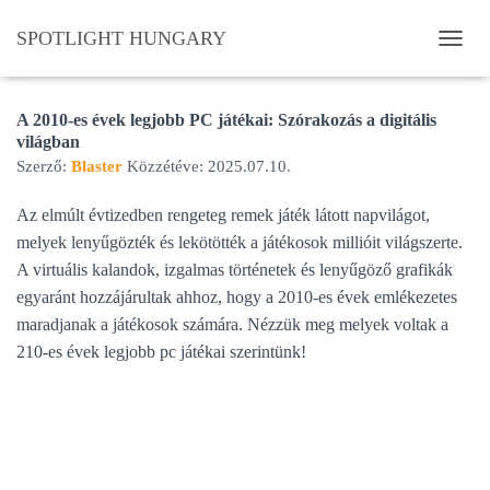
SPOTLIGHT HUNGARY
N
A
V
I
A 2010-es évek legjobb PC játékai: Szórakozás a digitális
G
világban
Á
Szerző:
Blaster
Közzétéve:
2025.07.10.
C
I
Az elmúlt évtizedben rengeteg remek játék látott napvilágot,
Ó
melyek lenyűgözték és lekötötték a játékosok millióit világszerte.
B
E
A virtuális kalandok, izgalmas történetek és lenyűgöző grafikák
-
egyaránt hozzájárultak ahhoz, hogy a 2010-es évek emlékezetes
/
maradjanak a játékosok számára. Nézzük meg melyek voltak a
K
I
210-es évek legjobb pc játékai szerintünk!
K
A
P
C
S
O