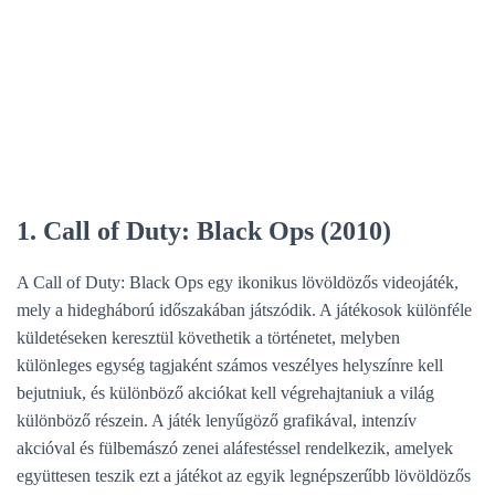
1. Call of Duty: Black Ops (2010)
A Call of Duty: Black Ops egy ikonikus lövöldözős videojáték,
mely a hidegháború időszakában játszódik. A játékosok különféle
küldetéseken keresztül követhetik a történetet, melyben
különleges egység tagjaként számos veszélyes helyszínre kell
bejutniuk, és különböző akciókat kell végrehajtaniuk a világ
különböző részein. A játék lenyűgöző grafikával, intenzív
akcióval és fülbemászó zenei aláfestéssel rendelkezik, amelyek
együttesen teszik ezt a játékot az egyik legnépszerűbb lövöldözős