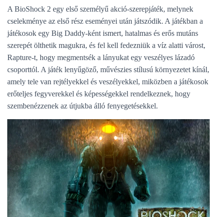
A BioShock 2 egy első személyű akció-szerepjáték, melynek
cselekménye az első rész eseményei után játszódik. A játékban a
játékosok egy Big Daddy-ként ismert, hatalmas és erős mutáns
szerepét ölthetik magukra, és fel kell fedezniük a víz alatti várost,
Rapture-t, hogy megmentsék a lányukat egy veszélyes lázadó
csoporttól. A játék lenyűgöző, művészies stílusú környezetet kínál,
amely tele van rejtélyekkel és veszélyekkel, miközben a játékosok
erőteljes fegyverekkel és képességekkel rendelkeznek, hogy
szembenézzenek az útjukba álló fenyegetésekkel.