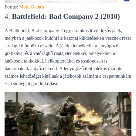
Forrás:
MobyGames
4.
Battlefield: Bad Company 2 (2010)
A Battlefield: Bad Company 2 egy ikonikus lövöldözős játék,
melyben a játékosok különféle katonai küldetéseken vesznek részt
a világ különböző részein. A játék kiemelkedik a lenyűgöző
grafikával és a valósághű csatajelenetekkel, amelyekben a
játékosok tankokkal, helikopterekkel és gyalogosan is
harcolhatnak a győzelemért. A lenyűgöző többjátékos módok
számos lehetőséget kínálnak a játékosok számára a csapatmunkára
és a stratégiai gondolkodásra.