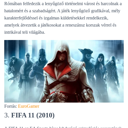
Rómában felfedezik a lenyűgöző történelmi várost és harcolnak a
hatalomért és a szabadságért. A játék lenyűgöző grafikával, mély
karakterfejlődéssel és izgalmas küldetésekkel rendelkezik,
amelyek átvezetik a játékosokat a reneszánsz korszak vérrel és
intrikával teli világába.
Forrás:
EuroGamer
3.
FIFA 11 (2010)