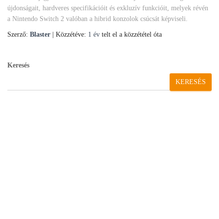
újdonságait, hardveres specifikációit és exkluzív funkcióit, melyek révén
a Nintendo Switch 2 valóban a hibrid konzolok csúcsát képviseli.
Szerző:
Blaster
| Közzétéve:
1 év
telt el a közzététel óta
Keresés
KERESÉS