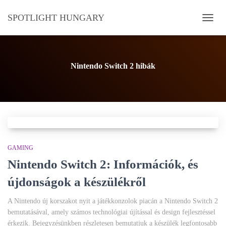
SPOTLIGHT HUNGARY
NAVI
BE-/K
Nintendo Switch 2 hibák
GAMING
Nintendo Switch 2: Információk, és
újdonságok a készülékről
A Nintendo új korszakot nyit a játékkonzolok piacán a Nintendo Switch 2
bemutatásával, amely számos technológiai újítással és design fejlesztéssel
érkezik. Bejegyzésünkben részletesen bemutatjuk a készülék legfontosabb