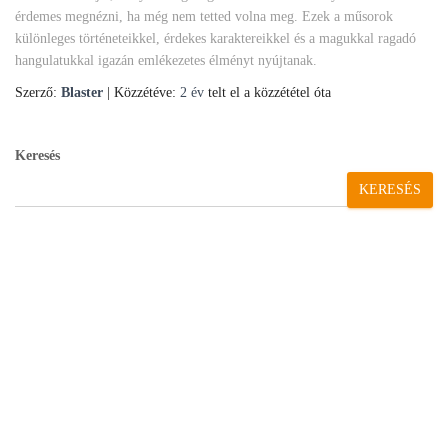
érdemes megnézni, ha még nem tetted volna meg. Ezek a műsorok
különleges történeteikkel, érdekes karaktereikkel és a magukkal ragadó
hangulatukkal igazán emlékezetes élményt nyújtanak.
Szerző:
Blaster
| Közzétéve:
2 év
telt el a közzététel óta
Keresés
KERESÉS