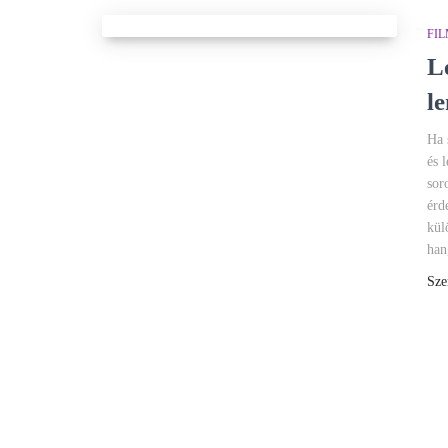
FI
L
l
Ha 
és 
sor
érd
kül
han
Sze