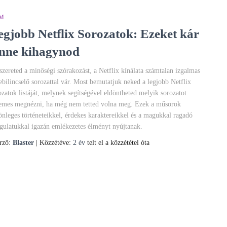
LM
egjobb Netflix Sorozatok: Ezeket kár
enne kihagynod
szereted a minőségi szórakozást, a Netflix kínálata számtalan izgalmas
lebilincselő sorozattal vár. Most bemutatjuk neked a legjobb Netflix
ozatok listáját, melynek segítségével eldöntheted melyik sorozatot
emes megnézni, ha még nem tetted volna meg. Ezek a műsorok
önleges történeteikkel, érdekes karaktereikkel és a magukkal ragadó
gulatukkal igazán emlékezetes élményt nyújtanak.
rző:
Blaster
| Közzétéve:
2 év
telt el a közzététel óta