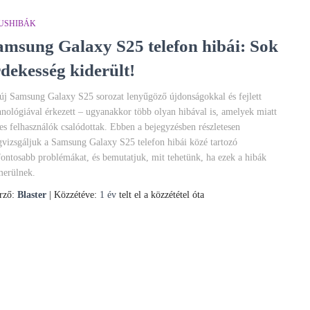
PUSHIBÁK
amsung Galaxy S25 telefon hibái: Sok
rdekesség kiderült!
új Samsung Galaxy S25 sorozat lenyűgöző újdonságokkal és fejlett
hnológiával érkezett – ugyanakkor több olyan hibával is, amelyek miatt
es felhasználók csalódottak. Ebben a bejegyzésben részletesen
vizsgáljuk a Samsung Galaxy S25 telefon hibái közé tartozó
fontosabb problémákat, és bemutatjuk, mit tehetünk, ha ezek a hibák
merülnek.
rző:
Blaster
| Közzétéve:
1 év
telt el a közzététel óta