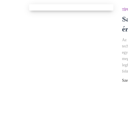
TÍ
S
é
Az 
tec
egy
meg
leg
fel
Sze