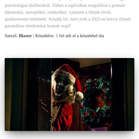
pszichológiai thrillerekről. Ebben a toplistában megtalálod a premier
dátumokat, szereplőket, rendezőket, valamint a filmek rövid,
spoilermentes történetét. Készülj fel, mert ezek a 2025-ös horror filmek
garantáltan rémálmokat hoznak majd!
Szerző:
Blaster
| Közzétéve:
1 hét
telt el a közzététel óta