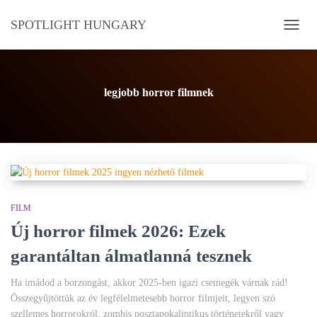
SPOTLIGHT HUNGARY
NAVI
BE-/K
legjobb horror filmnek
FILM
Új horror filmek 2026: Ezek
garantáltan álmatlanná tesznek
Ha imádod a borzongást, akkor 2025-ben igazi csemegék várnak rád!
Összegyűjtöttük az év legfélelmetesebb horror filmjeit, legyen szó
szellemes horrorokról, zombis posztapokaliptikus történetekről vagy