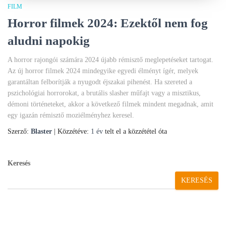
FILM
Horror filmek 2024: Ezektől nem fog
aludni napokig
A horror rajongói számára 2024 újabb rémisztő meglepetéseket tartogat.
Az új horror filmek 2024 mindegyike egyedi élményt ígér, melyek
garantáltan felborítják a nyugodt éjszakai pihenést. Ha szereted a
pszichológiai horrorokat, a brutális slasher műfajt vagy a misztikus,
démoni történeteket, akkor a következő filmek mindent megadnak, amit
egy igazán rémisztő moziélményhez keresel.
Szerző:
Blaster
| Közzétéve:
1 év
telt el a közzététel óta
Keresés
KERESÉS