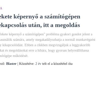
BA
ekete képernyő a számítógépen
ekapcsolás után, itt a megoldás
fekete képernyő a számítógépen” probléma gyakori gondot jelent a
használók számára, amely megakadályozhatja a normál munkavégzést
y kikapcsolódást. Ebben a cikkben megvizsgáljuk a leggyakoribb
kat és megoldásokat erre a hibára, hogy gyorsan helyreállíthassa
mítógépe működését.
rző:
Blaster
| Közzétéve:
2 év
telt el a közzététel óta