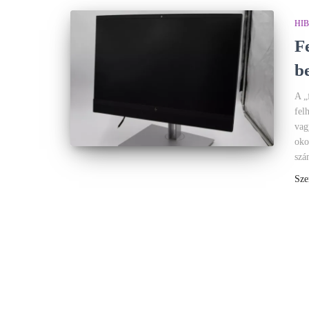
HI
F
b
A „
fel
vag
oko
szá
Sze