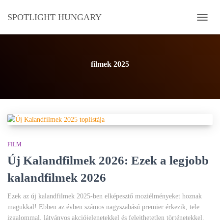
SPOTLIGHT HUNGARY
NAVI
BE-/K
filmek 2025
FILM
Új Kalandfilmek 2026: Ezek a legjobb
kalandfilmek 2026
Ezek az új kalandfilmek 2025-ben elképesztő moziélményeket hoznak
magukkal! Ebben az évben számos nagyszabású premier érkezik, tele
izgalommal, látványos akciójelenetekkel és felejthetetlen történetekkel.